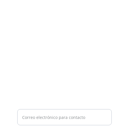
Historia
Explora la geología y paleontología de 
Ventania.
INNOVACIÓN
info@museohh.org
+54-9-2915269207
EDUCACIÓN
Ingrese su correo electrónico aquí